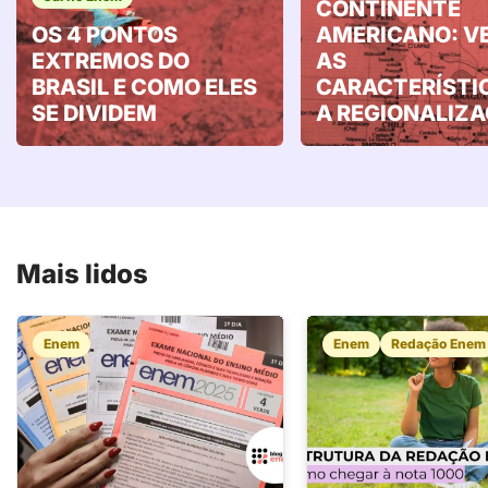
CONTINENTE
OS 4 PONTOS
AMERICANO: V
EXTREMOS DO
AS
BRASIL E COMO ELES
CARACTERÍSTI
SE DIVIDEM
A REGIONALIZ
Mais lidos
Enem
Enem
Redação Enem