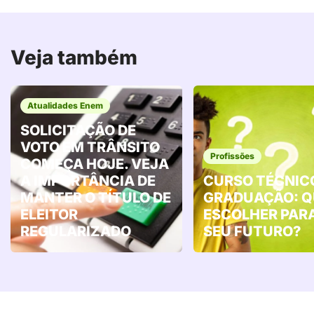
Veja também
Atualidades Enem
SOLICITAÇÃO DE
VOTO EM TRÂNSITO
Profissões
COMEÇA HOJE. VEJA
A IMPORTÂNCIA DE
CURSO TÉCNIC
MANTER O TÍTULO DE
GRADUAÇÃO: Q
ELEITOR
ESCOLHER PAR
REGULARIZADO
SEU FUTURO?