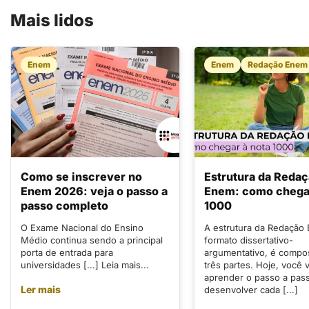
Mais lidos
Enem
Enem
Redação Enem
Como se inscrever no
Estrutura da Reda
Enem 2026: veja o passo a
Enem: como chegar
passo completo
1000
O Exame Nacional do Ensino
A estrutura da Redação
Médio continua sendo a principal
formato dissertativo-
porta de entrada para
argumentativo, é compo
universidades [...] Leia mais...
três partes. Hoje, você v
aprender o passo a pas
Ler mais
desenvolver cada [...]