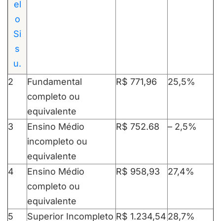
el
o
Si
s
u.
2
Fundamental
R$ 771,96
25,5%
completo ou
equivalente
3
Ensino Médio
R$ 752.68
– 2,5%
incompleto ou
equivalente
4
Ensino Médio
R$ 958,93
27,4%
completo ou
equivalente
5
Superior Incompleto
R$ 1.234,54
28,7%