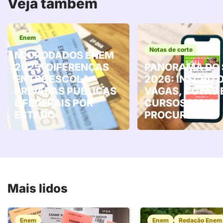
Veja também
Enem
Notas de corte
MICRODADOS ENEM
2025: DIFERENÇAS
PANORAMA DO 
ENTRE ESCOLA
2026: INSCRITO
PRIVADAS PÚBLICAS
VAGAS, COTAS 
E FEDERAIS POR
CURSOS MAIS
ESTADO
PROCURADOS
Mais lidos
Enem
Enem
Redação Enem