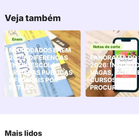
Veja também
Enem
Notas de corte
MICRODADOS ENEM
2025: DIFERENÇAS
PANORAMA DO 
ENTRE ESCOLA
2026: INSCRITO
PRIVADAS PÚBLICAS
VAGAS, COTAS 
E FEDERAIS POR
CURSOS MAIS
ESTADO
PROCURADOS
Mais lidos