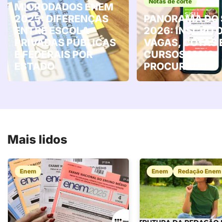
Notas de corte
MICRODADOS ENEM
2025: DIFERENÇAS
PANORAMA DO 
ENTRE ESCOLA
2026: INSCRITO
PRIVADAS PÚBLICAS
VAGAS, COTAS 
E FEDERAIS POR
CURSOS MAIS
ESTADO
PROCURADOS
Mais lidos
Enem
Enem
Redação Enem