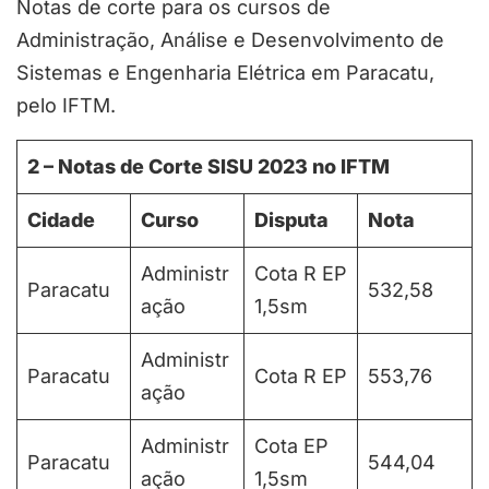
Notas de corte para os cursos de
Administração, Análise e Desenvolvimento de
Sistemas e Engenharia Elétrica em Paracatu,
pelo IFTM.
2 – Notas de Corte SISU 202
3
no IFTM
Cidade
Curso
Disputa
Nota
Administr
Cota R EP
Paracatu
532,58
ação
1,5sm
Administr
Paracatu
Cota R EP
553,76
ação
Administr
Cota EP
Paracatu
544,04
ação
1,5sm