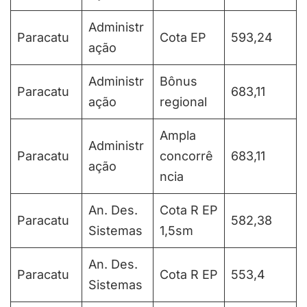
Administr
Paracatu
Cota EP
593,24
ação
Administr
Bônus
Paracatu
683,11
ação
regional
Ampla
Administr
Paracatu
concorrê
683,11
ação
ncia
An. Des.
Cota R EP
Paracatu
582,38
Sistemas
1,5sm
An. Des.
Paracatu
Cota R EP
553,4
Sistemas