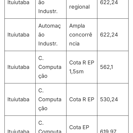
Ituiutaba
ão
622,24
regional
Industr.
Automaç
Ampla
Ituiutaba
ão
concorrê
622,24
Industr.
ncia
C.
Cota R EP
Ituiutaba
Computa
562,1
1,5sm
ção
C.
Ituiutaba
Computa
Cota R EP
530,24
ção
C.
Cota EP
Ituiutaba
Computa
619,97