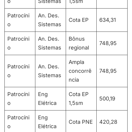
o
Sistemas
1,5sm
Patrocíni
An. Des.
Cota EP
634,31
o
Sistemas
Patrocíni
An. Des.
Bônus
748,95
o
Sistemas
regional
Ampla
Patrocíni
An. Des.
concorrê
748,95
o
Sistemas
ncia
Patrocíni
Eng
Cota EP
500,19
o
Elétrica
1,5sm
Patrocíni
Eng
Cota PNE
420,28
o
Elétrica