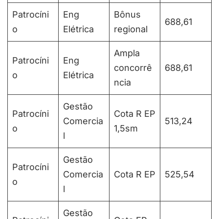
Patrocíni
Eng
Bônus
688,61
o
Elétrica
regional
Ampla
Patrocíni
Eng
concorrê
688,61
o
Elétrica
ncia
Gestão
Patrocíni
Cota R EP
Comercia
513,24
o
1,5sm
l
Gestão
Patrocíni
Comercia
Cota R EP
525,54
o
l
Gestão