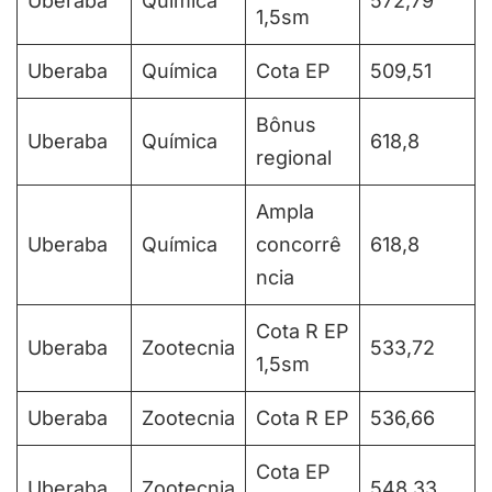
Uberaba
Química
572,79
1,5sm
Uberaba
Química
Cota EP
509,51
Bônus
Uberaba
Química
618,8
regional
Ampla
Uberaba
Química
concorrê
618,8
ncia
Cota R EP
Uberaba
Zootecnia
533,72
1,5sm
Uberaba
Zootecnia
Cota R EP
536,66
Cota EP
Uberaba
Zootecnia
548,33