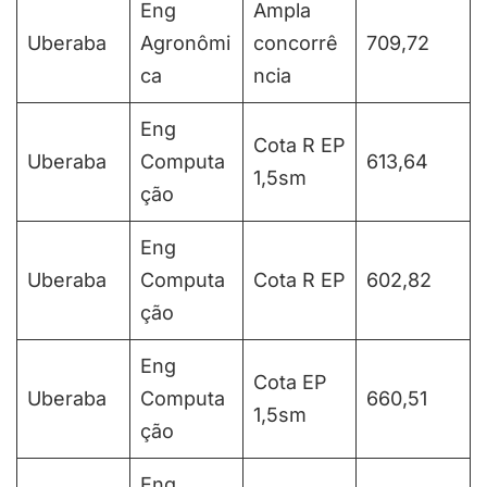
Eng
Ampla
Uberaba
Agronômi
concorrê
709,72
ca
ncia
Eng
Cota R EP
Uberaba
Computa
613,64
1,5sm
ção
Eng
Uberaba
Computa
Cota R EP
602,82
ção
Eng
Cota EP
Uberaba
Computa
660,51
1,5sm
ção
Eng