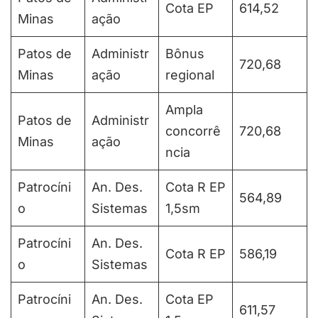
Cota EP
614,52
Minas
ação
Patos de
Administr
Bônus
720,68
Minas
ação
regional
Ampla
Patos de
Administr
concorrê
720,68
Minas
ação
ncia
Patrocíni
An. Des.
Cota R EP
564,89
o
Sistemas
1,5sm
Patrocíni
An. Des.
Cota R EP
586,19
o
Sistemas
Patrocíni
An. Des.
Cota EP
611,57