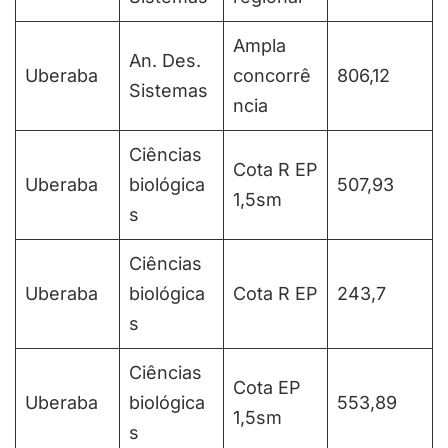
Ampla
An. Des.
Uberaba
concorrê
806,12
Sistemas
ncia
Ciências
Cota R EP
Uberaba
biológica
507,93
1,5sm
s
Ciências
Uberaba
biológica
Cota R EP
243,7
s
Ciências
Cota EP
Uberaba
biológica
553,89
1,5sm
s