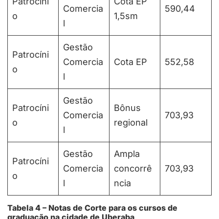
Patrocíni
Cota EP
Comercia
590,44
o
1,5sm
l
Gestão
Patrocíni
Comercia
Cota EP
552,58
o
l
Gestão
Patrocíni
Bônus
Comercia
703,93
o
regional
l
Gestão
Ampla
Patrocíni
Comercia
concorrê
703,93
o
l
ncia
Tabela 4 – Notas de Corte para os cursos de
graduação na cidade de Uberaba