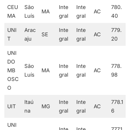
CEU
São
Inte
Inte
780.
MA
AC
MA
Luís
gral
gral
40
UNI
Arac
Inte
Inte
779.
SE
AC
T
aju
gral
gral
20
UNI
DO
São
Inte
Inte
778.
MB
MA
AC
Luís
gral
gral
98
OSC
O
Itaú
Inte
Inte
778.1
UIT
MG
AC
na
gral
gral
6
UNI
Inte
Inte
777.1