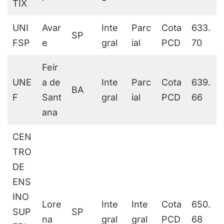
TIX
UNI
Avar
Inte
Parc
Cota
633.
SP
FSP
e
gral
ial
PCD
70
Feir
UNE
a de
Inte
Parc
Cota
639.
BA
F
Sant
gral
ial
PCD
66
ana
CEN
TRO
DE
ENS
INO
Lore
Inte
Inte
Cota
650.
SUP
SP
na
gral
gral
PCD
68