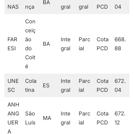
BA
NAS
nça
gral
gral
PCD
04
Con
ceiç
FAR
ão
Inte
Parc
Cota
668.
BA
ESI
do
gral
ial
PCD
88
Coit
é
UNE
Cola
Inte
Parc
Cota
672.
ES
SC
tina
gral
ial
PCD
04
ANH
ANG
São
Inte
Parc
Cota
672.
MA
UER
Luís
gral
ial
PCD
12
A