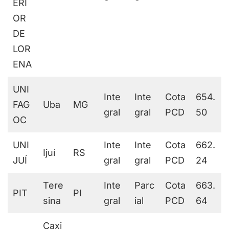
ERI
OR
DE
LOR
ENA
UNI
Inte
Inte
Cota
654.
FAG
Uba
MG
gral
gral
PCD
50
OC
UNI
Inte
Inte
Cota
662.
Ijuí
RS
JUÍ
gral
gral
PCD
24
Tere
Inte
Parc
Cota
663.
PIT
PI
sina
gral
ial
PCD
64
Caxi