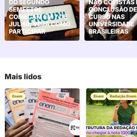
DO SEGUNDO
NÃO COTISTAS
SEMESTRE
CONCLUSÃO DE
COMEÇAM EM 7 DE
CURSO NAS
JULHO; VEJA COMO
UNIVERSIDADE
PARTICIPAR
BRASILEIRAS
Mais lidos
Enem
Enem
Redação Enem