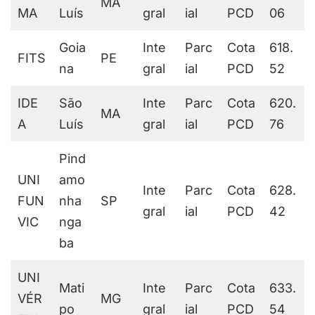
MA
MA
Luís
gral
ial
PCD
06
Goia
Inte
Parc
Cota
618.
FITS
PE
na
gral
ial
PCD
52
IDE
São
Inte
Parc
Cota
620.
MA
A
Luís
gral
ial
PCD
76
Pind
UNI
amo
Inte
Parc
Cota
628.
FUN
nha
SP
gral
ial
PCD
42
VIC
nga
ba
UNI
Mati
Inte
Parc
Cota
633.
VÉR
MG
po
gral
ial
PCD
54