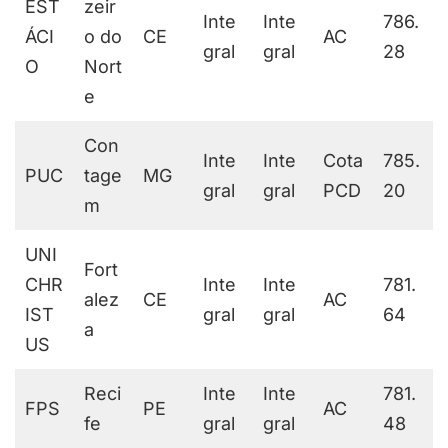
EST
zeir
Inte
Inte
786.
ÁCI
o do
CE
AC
gral
gral
28
O
Nort
e
Con
Inte
Inte
Cota
785.
PUC
tage
MG
gral
gral
PCD
20
m
UNI
Fort
CHR
Inte
Inte
781.
alez
CE
AC
IST
gral
gral
64
a
US
Reci
Inte
Inte
781.
FPS
PE
AC
fe
gral
gral
48