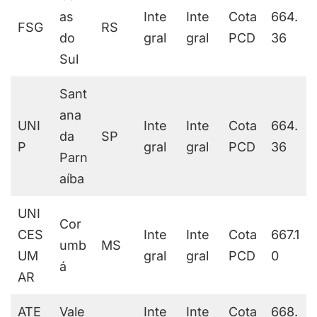
as
Inte
Inte
Cota
664.
FSG
RS
do
gral
gral
PCD
36
Sul
Sant
ana
UNI
Inte
Inte
Cota
664.
da
SP
P
gral
gral
PCD
36
Parn
aíba
UNI
Cor
CES
Inte
Inte
Cota
667.1
umb
MS
UM
gral
gral
PCD
0
á
AR
ATE
Vale
Inte
Inte
Cota
668.