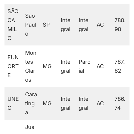
SÃO
São
CA
Inte
Inte
788.
Paul
SP
AC
MIL
gral
gral
98
o
O
Mon
FUN
tes
Inte
Parc
787.
ORT
MG
AC
Clar
gral
ial
82
E
os
Cara
UNE
Inte
Inte
786.
ting
MG
AC
C
gral
gral
74
a
Jua