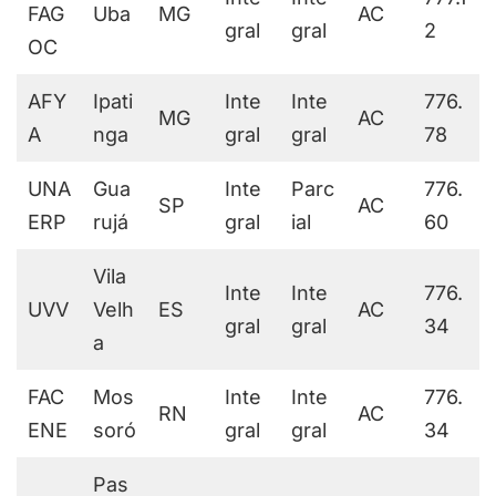
FAG
Uba
MG
AC
gral
gral
2
OC
AFY
Ipati
Inte
Inte
776.
MG
AC
A
nga
gral
gral
78
UNA
Gua
Inte
Parc
776.
SP
AC
ERP
rujá
gral
ial
60
Vila
Inte
Inte
776.
UVV
Velh
ES
AC
gral
gral
34
a
FAC
Mos
Inte
Inte
776.
RN
AC
ENE
soró
gral
gral
34
Pas