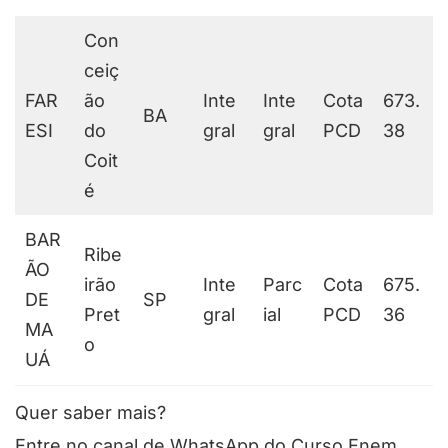
Con
ceiç
FAR
ão
Inte
Inte
Cota
673.
BA
ESI
do
gral
gral
PCD
38
Coit
é
BAR
Ribe
ÃO
irão
Inte
Parc
Cota
675.
DE
SP
Pret
gral
ial
PCD
36
MA
o
UÁ
Quer saber mais?
Entre no canal de WhatsApp do Curso Enem