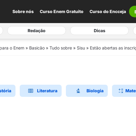
Sobre nós
Curso Enem Gratuito
Curso do Encceja
Redação
Dicas
 para o Enem
»
Basicão
»
Tudo sobre
»
Sisu
»
Estão abertas as inscr
stória
Literatura
Biologia
Mate