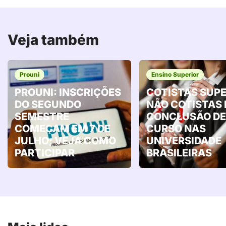
Veja também
Prouni
Ensino Superior
PROUNI: INSCRIÇÕES
COTISTAS SUP
DO SEGUNDO
NÃO COTISTAS
SEMESTRE
CONCLUSÃO DE
COMEÇAM EM 7 DE
CURSO NAS
JULHO; VEJA COMO
UNIVERSIDADE
PARTICIPAR
BRASILEIRAS