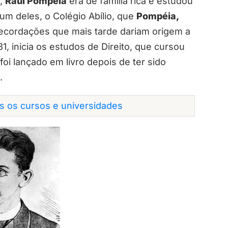
o,
Raul Pompéia
era de família rica e estudou
um deles, o Colégio Abílio, que
Pompéia,
 recordações que mais tarde dariam origem a
81, inicia os estudos de Direito, que cursou
, foi lançado em livro depois de ter sido
.
os os cursos e universidades