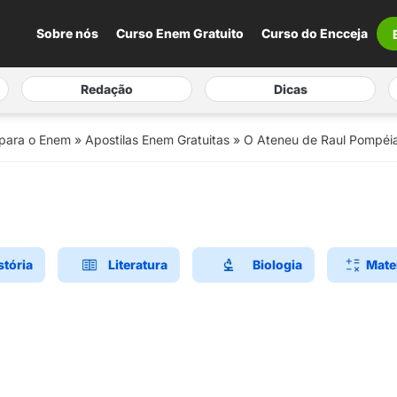
Sobre nós
Curso Enem Gratuito
Curso do Encceja
Redação
Dicas
 para o Enem
»
Apostilas Enem Gratuitas
»
O Ateneu de Raul Pompéia:
stória
Literatura
Biologia
Mate