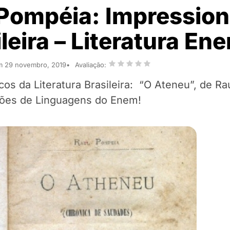
 Pompéia: Impressio
ileira – Literatura En
m 29 novembro, 2019
Avaliação:
os da Literatura Brasileira: “O Ateneu”, de Ra
stões de Linguagens do Enem!