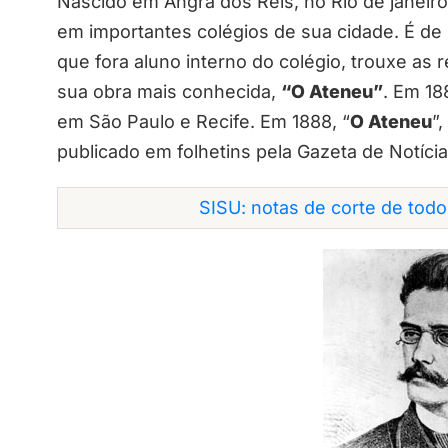
Nascido em Angra dos Reis, no Rio de janeir
em importantes colégios de sua cidade. É de 
que fora aluno interno do colégio, trouxe as
sua obra mais conhecida,
“O Ateneu”
. Em 18
em São Paulo e Recife. Em 1888, “
O Ateneu
”
publicado em folhetins pela Gazeta de Notícia
SISU: notas de corte de tod