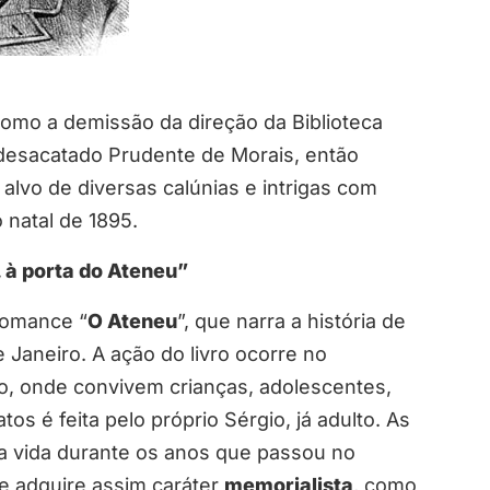
omo a demissão da direção da Biblioteca
 desacatado Prudente de Morais, então
 alvo de diversas calúnias e intrigas com
 natal de 1895.
 à porta do Ateneu”
 romance “
O Ateneu
”, que narra a história de
 Janeiro. A ação do livro ocorre no
ão, onde convivem crianças, adolescentes,
s é feita pelo próprio Sérgio, já adulto. As
 vida durante os anos que passou no
e adquire assim caráter
memorialista
, como