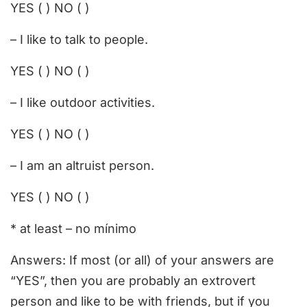
YES ( ) NO ( )
– I like to talk to people.
YES ( ) NO ( )
– I like outdoor activities.
YES ( ) NO ( )
– I am an altruist person.
YES ( ) NO ( )
* at least – no mínimo
Answers: If most (or all) of your answers are
“YES”, then you are probably an extrovert
person and like to be with friends, but if you