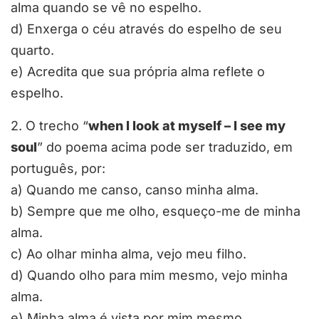
alma quando se vê no espelho.
d)
Enxerga o céu através do espelho de seu
quarto.
e)
Acredita que sua própria alma reflete o
espelho.
2.
O trecho “
when I look at myself – I see my
soul
” do poema acima pode ser traduzido, em
português, por:
a)
Quando me canso, canso minha alma.
b)
Sempre que me olho, esqueço-me de minha
alma.
c)
Ao olhar minha alma, vejo meu filho.
d)
Quando olho para mim mesmo, vejo minha
alma.
e)
Minha alma é vista por mim mesmo.