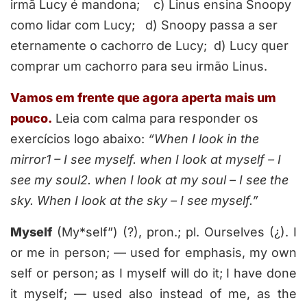
irmã Lucy é mandona; c) Linus ensina Snoopy
como lidar com Lucy; d) Snoopy passa a ser
eternamente o cachorro de Lucy; d) Lucy quer
comprar um cachorro para seu irmão Linus.
Vamos em frente que agora aperta mais um
pouco.
Leia com calma para responder os
exercícios logo abaixo:
“When I look in the
mirror
1
– I see
myself
. when I look at
myself
– I
see
my
soul
2
. when I look at
my
soul – I see the
sky. When I look at the sky – I see
myself
.”
Myself
(My*self”)
(?), pron.
; pl. Ourselves
(¿)
. I
or me in person; — used for emphasis, my own
self or person; as I
myself
will do it; I have done
it
myself
; — used also instead of me, as the