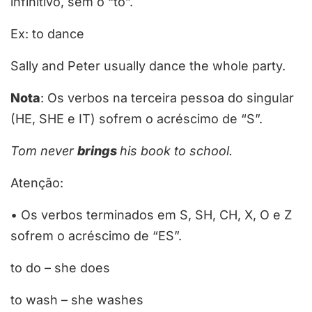
infinitivo, sem o “to”.
Ex: to dance
Sally and Peter usually dance the whole party.
Nota
: Os verbos na terceira pessoa do singular
(HE, SHE e IT) sofrem o acréscimo de “S”.
Tom never
brings
his book to school.
Atenção
:
•
Os verbos terminados em S, SH, CH, X, O e Z
sofrem o acréscimo de “ES”.
to do – she do
es
to wash – she wash
es