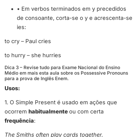
•
Em verbos terminados em y precedidos
de consoante, corta-se o y e acrescenta-se
ies:
to cry – Paul cr
ies
to hurry – she hurr
ies
Dica 3 – Revise tudo para Exame Nacional do Ensino
Médio em mais esta aula sobre os Possessive Pronouns
para a prova de Inglês Enem.
Usos:
1. O Simple Present é usado em ações que
ocorrem
habitualmente
ou com
certa
frequência
:
The Smiths
often
play
cards together.