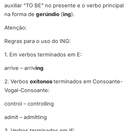
auxiliar “TO BE” no presente e o verbo principal
na forma de
gerúndio
(
ing
)
.
Atenção
:
Regras para o uso do ING:
1. Em verbos terminados em E:
arrive – arriv
ing
2. Verbos
oxítonos
terminados em Consoante-
Vogal-Consoante:
control – control
ling
admit – admit
ting
3. Verbos terminados em IE: