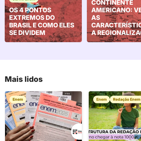
CONTINENTE
OS 4 PONTOS
AMERICANO: V
EXTREMOS DO
AS
BRASIL E COMO ELES
CARACTERÍSTI
SE DIVIDEM
A REGIONALIZ
Mais lidos
Enem
Enem
Redação Enem