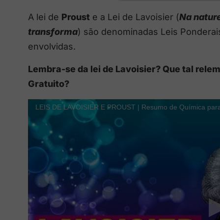
A lei de
Proust
e a Lei de Lavoisier (
Na nature
transforma
) são denominadas Leis Ponderai
envolvidas.
Lembra-se da lei de Lavoisier? Que tal rele
Gratuito?
LEIS DE LAVOISIER E PROUST | Resumo de Química para 