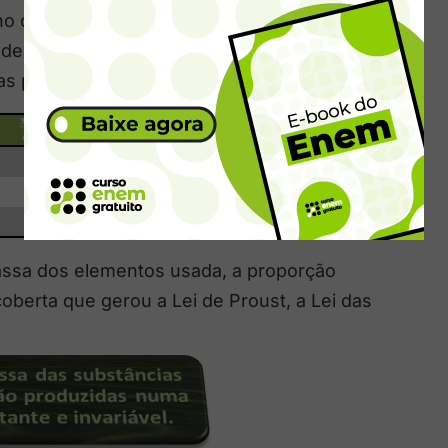
 no começo desta aula. Agora é hora de sair
rende melhor e não esquece mais. Confira no
 as proporções se mantêm:
assa dos elementos usada, a proporção
berta que gerou a Lei de Proust, a Lei das