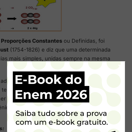
s Proporções Constantes
ou Definidas, foi
ust
(1754-1826) e diz que uma determinada
cias mais simples, unidas sempre na mesma
×
adquiridas por diferentes processos foi
ia tem sempre a mesma composição
quer amostra de água apresenta sempre 11,1
ênio combinados na mesma proporção, ou
s: