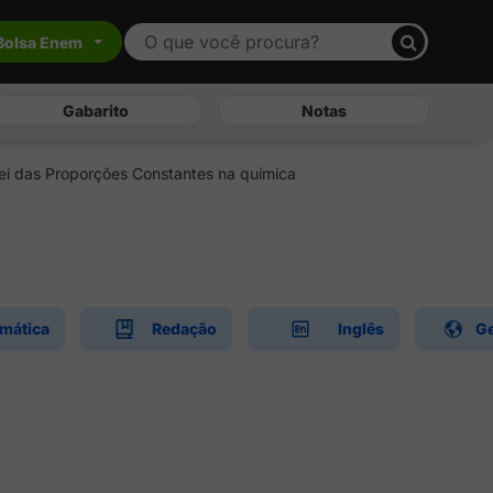
Bolsa Enem
Gabarito
Notas
 Lei das Proporções Constantes na química
mática
Redação
Inglês
Ge