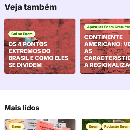
Veja também
Apostilas Enem Gratuita
Cai no Enem
CONTINENTE
OS 4 PONTOS
AMERICANO: V
EXTREMOS DO
AS
BRASIL E COMO ELES
CARACTERÍSTI
SE DIVIDEM
A REGIONALIZ
Mais lidos
Enem
Enem
Redação Enem