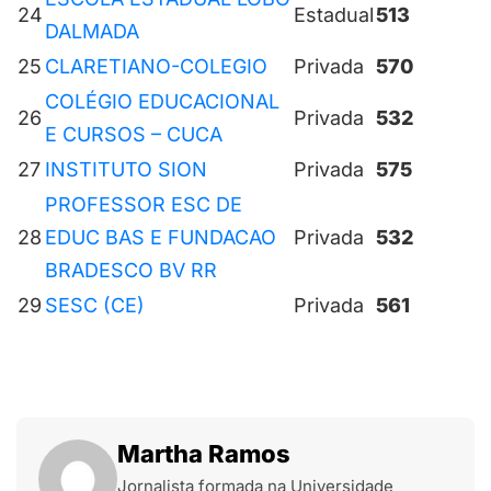
24
Estadual
513
DALMADA
25
CLARETIANO-COLEGIO
Privada
570
COLÉGIO EDUCACIONAL
26
Privada
532
E CURSOS – CUCA
27
INSTITUTO SION
Privada
575
PROFESSOR ESC DE
28
EDUC BAS E FUNDACAO
Privada
532
BRADESCO BV RR
29
SESC (CE)
Privada
561
Martha Ramos
Jornalista formada na Universidade