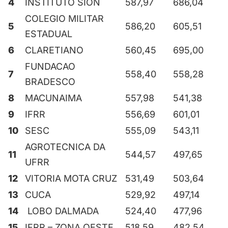
4
INSTITUTO SION
587,97
686,04
COLEGIO MILITAR
5
586,20
605,51
ESTADUAL
6
CLARETIANO
560,45
695,00
FUNDACAO
7
558,40
558,28
BRADESCO
8
MACUNAIMA
557,98
541,38
9
IFRR
556,69
601,01
10
SESC
555,09
543,11
AGROTECNICA DA
11
544,57
497,65
UFRR
12
VITORIA MOTA CRUZ
531,49
503,64
13
CUCA
529,92
497,14
14
LOBO DALMADA
524,40
477,96
15
IFRR – ZONA OESTE
518,59
482,54