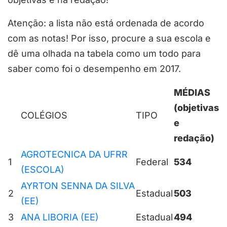
Atenção: a lista não está ordenada de acordo
com as notas! Por isso, procure a sua escola e
dê uma olhada na tabela como um todo para
saber como foi o desempenho em 2017.
MÉDIAS
(objetivas
COLÉGIOS
TIPO
e
redação)
AGROTECNICA DA UFRR
1
Federal
534
(ESCOLA)
AYRTON SENNA DA SILVA
2
Estadual
503
(EE)
3
ANA LIBORIA (EE)
Estadual
494