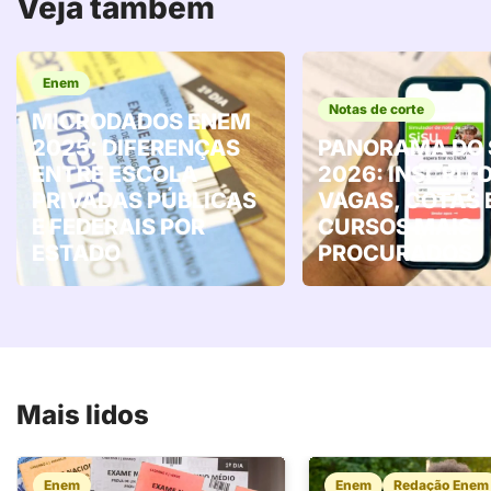
Veja também
Enem
Notas de corte
MICRODADOS ENEM
2025: DIFERENÇAS
PANORAMA DO 
ENTRE ESCOLA
2026: INSCRITO
PRIVADAS PÚBLICAS
VAGAS, COTAS 
E FEDERAIS POR
CURSOS MAIS
ESTADO
PROCURADOS
Mais lidos
Enem
Enem
Redação Enem