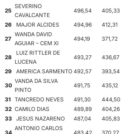
SEVERINO
25
496,54
405,33
CAVALCANTE
26
MAJOR ALCIDES
494,96
412,31
WANDA DAVID
27
494,19
371,72
AGUIAR – CEM XI
LUIZ RITTLER DE
28
493,27
436,67
LUCENA
29
AMERICA SARMENTO
492,57
393,54
VANDA DA SILVA
30
491,75
435,12
PINTO
31
TANCREDO NEVES
491,30
444,50
32
CAMILO DIAS
489,89
404,26
33
JESUS NAZARENO
487,04
405,83
ANTONIO CARLOS
34
483,42
370,27