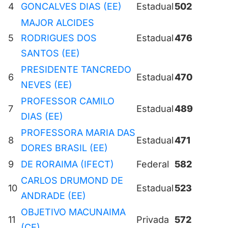
4
GONCALVES DIAS (EE)
Estadual
502
MAJOR ALCIDES
5
RODRIGUES DOS
Estadual
476
SANTOS (EE)
PRESIDENTE TANCREDO
6
Estadual
470
NEVES (EE)
PROFESSOR CAMILO
7
Estadual
489
DIAS (EE)
PROFESSORA MARIA DAS
8
Estadual
471
DORES BRASIL (EE)
9
DE RORAIMA (IFECT)
Federal
582
CARLOS DRUMOND DE
10
Estadual
523
ANDRADE (EE)
OBJETIVO MACUNAIMA
11
Privada
572
(CE)