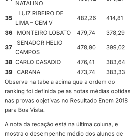
NATALINO
LUIZ RIBEIRO DE
35
482,26
414,81
LIMA – CEM V
36
MONTEIRO LOBATO
479,74
378,29
SENADOR HELIO
37
478,90
399,02
CAMPOS
38
CARLO CASADIO
476,41
383,64
39
CARANA
473,74
383,33
Observe na tabela acima que a ordem do
ranking foi definida pelas notas médias obtidas
nas provas objetivas no Resultado Enem 2018
para Boa Vista.
A nota da redação está na última coluna, e
mostra o desempenho médio dos alunos de