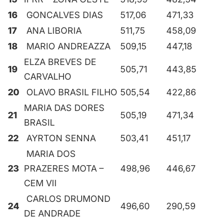
16
GONCALVES DIAS
517,06
471,33
17
ANA LIBORIA
511,75
458,09
18
MARIO ANDREAZZA
509,15
447,18
ELZA BREVES DE
19
505,71
443,85
CARVALHO
20
OLAVO BRASIL FILHO
505,54
422,86
MARIA DAS DORES
21
505,19
471,34
BRASIL
22
AYRTON SENNA
503,41
451,17
MARIA DOS
23
PRAZERES MOTA –
498,96
446,67
CEM VII
CARLOS DRUMOND
24
496,60
290,59
DE ANDRADE