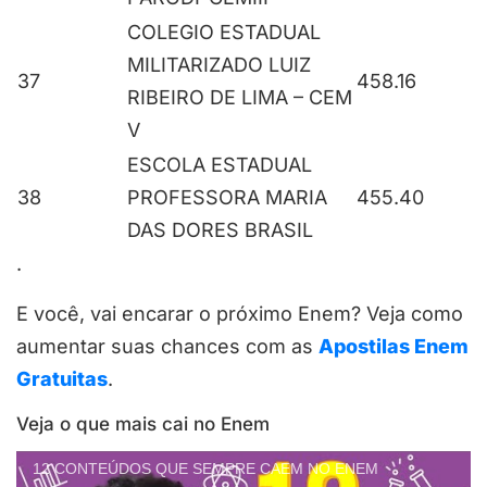
COLEGIO ESTADUAL
MILITARIZADO LUIZ
37
458.16
RIBEIRO DE LIMA – CEM
V
ESCOLA ESTADUAL
38
PROFESSORA MARIA
455.40
DAS DORES BRASIL
.
E você, vai encarar o próximo Enem? Veja como
aumentar suas chances com as
Apostilas Enem
Gratuitas
.
Veja o que mais cai no Enem
12 CONTEÚDOS QUE SEMPRE CAEM NO ENEM