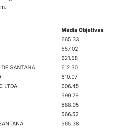
em.
Média Objetivas
665.33
657.02
621.58
A DE SANTANA
612.30
O
610.07
C LTDA
606.45
599.79
588.95
566.52
 SANTANA
565.38