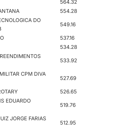
564.32
SANTANA
554.28
ECNOLOGICA DO
549.16
B
RO
537.16
534.28
PREENDIMENTOS
533.92
 MILITAR CPM DIVA
527.69
ROTARY
526.65
UIS EDUARDO
519.76
UIZ JORGE FARIAS
512.95