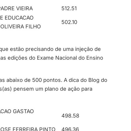
PADRE VIEIRA
512.51
DE EDUCACAO
502.10
OLIVEIRA FILHO
 que estão precisando de uma injeção de
mas edições do Exame Nacional do Ensino
as abaixo de 500 pontos. A dica do Blog do
es(as) pensem um plano de ação para
ACAO GASTAO
498.58
JOSE FERREIRA PINTO
496.36