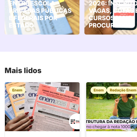
ENTRE ESCOLA
2026: INSCRITO
PRIVADAS PÚBLICAS
VAGAS, COTAS 
E FEDERAIS POR
CURSOS MAIS
ESTADO
PROCURADOS
Mais lidos
Enem
Enem
Redação Enem