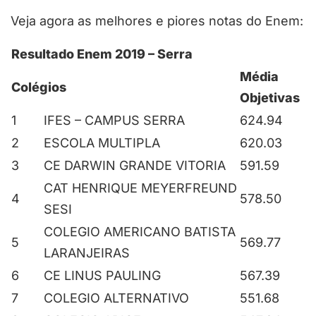
Veja agora as melhores e piores notas do Enem:
Resultado Enem 2019 – Serra
Média
Colégios
Objetivas
1
IFES – CAMPUS SERRA
624.94
2
ESCOLA MULTIPLA
620.03
3
CE DARWIN GRANDE VITORIA
591.59
CAT HENRIQUE MEYERFREUND
4
578.50
SESI
COLEGIO AMERICANO BATISTA
5
569.77
LARANJEIRAS
6
CE LINUS PAULING
567.39
7
COLEGIO ALTERNATIVO
551.68