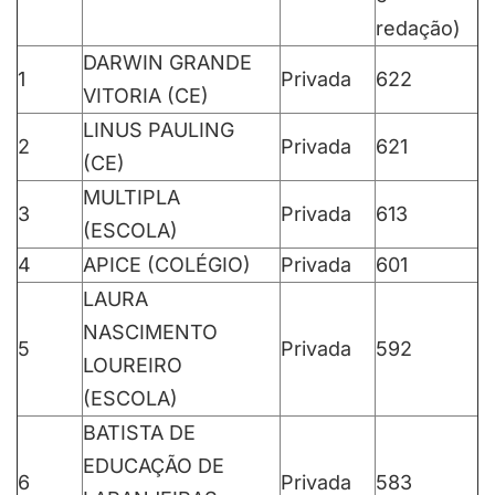
redação)
DARWIN GRANDE
1
Privada
622
VITORIA (CE)
LINUS PAULING
2
Privada
621
(CE)
MULTIPLA
3
Privada
613
(ESCOLA)
4
APICE (COLÉGIO)
Privada
601
LAURA
NASCIMENTO
5
Privada
592
LOUREIRO
(ESCOLA)
BATISTA DE
EDUCAÇÃO DE
6
Privada
583