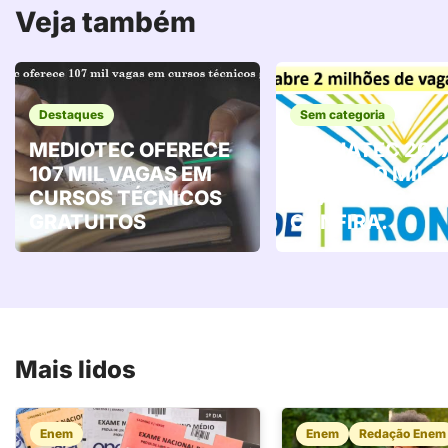
Veja também
Destaques
Sem categoria
MEDIOTEC OFERECE
PRONATEC 2017
107 MIL VAGAS EM
ABRE 500 MIL 
CURSOS TÉCNICOS
GRATUITAS.
GRATUITOS
CONFIRA.
Mais lidos
Enem
Enem
Redação Enem