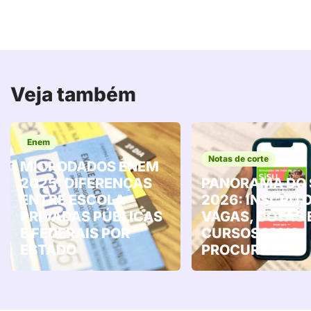
Veja também
Enem
Notas de corte
MICRODADOS ENEM
2025: DIFERENÇAS
PANORAMA DO 
ENTRE ESCOLA
2026: INSCRITO
PRIVADAS PÚBLICAS
VAGAS, COTAS 
E FEDERAIS POR
CURSOS MAIS
ESTADO
PROCURADOS