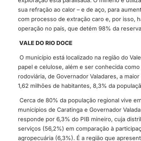
exploração está paralisada. O minério é utiliza
sua refração ao calor – e de aço, para aument
com processo de extração caro e, por isso, 
operação no país, que detém 98% da reserva 
VALE DO RIO DOCE
O município está localizado na região do Val
papel e celulose, além e ser conhecida como 
rodoviária, de Governador Valadares, a maior
1,62 milhões de habitantes, 8,3% da populaç
Cerca de 80% da população regional vive e
municípios de Caratinga e Governador Valadar
responde por 6,3% do PIB mineiro, cuja distri
serviços (56,2%) em comparação à participaçã
agropecuária (6,3%). É a região que apresen