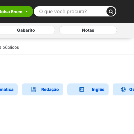
Bolsa Enem
Gabarito
Notas
s públicos
mática
Redação
Inglês
Ge