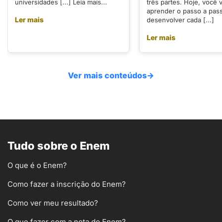
universidades [...] Leia mais...
três partes. Hoje, você v
aprender o passo a pas
Ler mais
desenvolver cada [...]
Ler mais
Ver mais conteúdos
→
Tudo sobre o Enem
O que é o Enem?
Como fazer a inscrição do Enem?
Como ver meu resultado?
O que fazer com a nota do Enem?