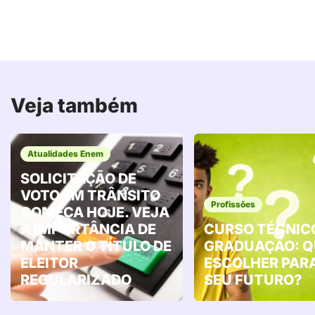
Veja também
Atualidades Enem
SOLICITAÇÃO DE
VOTO EM TRÂNSITO
Profissões
COMEÇA HOJE. VEJA
A IMPORTÂNCIA DE
CURSO TÉCNIC
MANTER O TÍTULO DE
GRADUAÇÃO: Q
ELEITOR
ESCOLHER PAR
REGULARIZADO
SEU FUTURO?