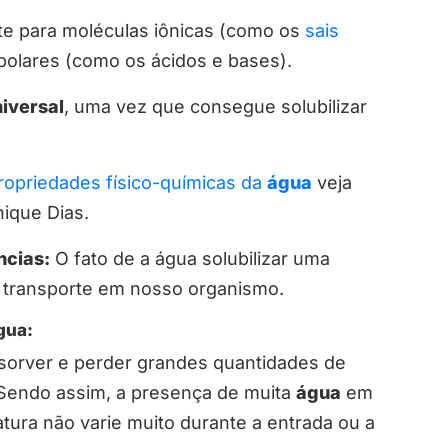
te para moléculas iônicas (como os
sais
polares (como os ácidos e bases).
niversal
, uma vez que consegue solubilizar
ropriedades físico-químicas da
água
veja
ique Dias.
ncias:
O fato de a água solubilizar uma
u transporte em nosso organismo.
gua:
orver e perder grandes quantidades de
. Sendo assim, a presença de muita
água
em
ura não varie muito durante a entrada ou a