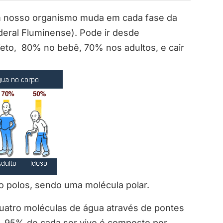
m nosso organismo muda em cada fase da
deral Fluminense). Pode ir desde
feto, 80% no bebê, 70% nos adultos, e cair
o polos, sendo uma molécula polar.
uatro moléculas de água através de pontes
, 95% de cada ser vivo é composto por