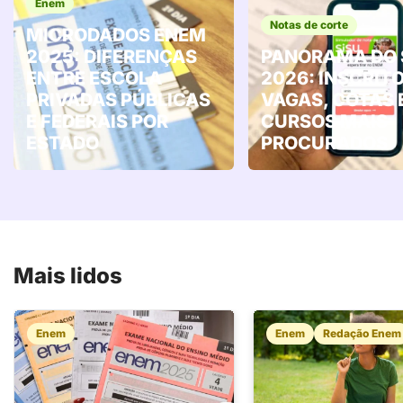
Enem
Notas de corte
MICRODADOS ENEM
2025: DIFERENÇAS
PANORAMA DO 
ENTRE ESCOLA
2026: INSCRITO
PRIVADAS PÚBLICAS
VAGAS, COTAS 
E FEDERAIS POR
CURSOS MAIS
ESTADO
PROCURADOS
Mais lidos
Enem
Enem
Redação Enem