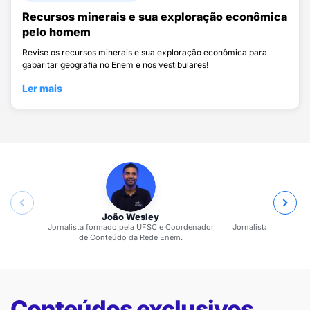
Recursos minerais e sua exploração econômica
pelo homem
Revise os recursos minerais e sua exploração econômica para
gabaritar geografia no Enem e nos vestibulares!
Ler mais
João Wesley
Jaqueli
Jornalista formado pela UFSC e Coordenador
Jornalista formada p
de Conteúdo da Rede Enem.
Rede
Conteúdos exclusivos