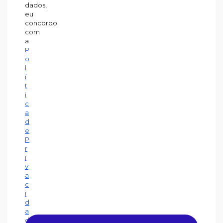
dados,
eu
concordo
com
a
P
o
l
í
t
i
c
a
d
e
P
r
i
v
a
c
i
d
a
d