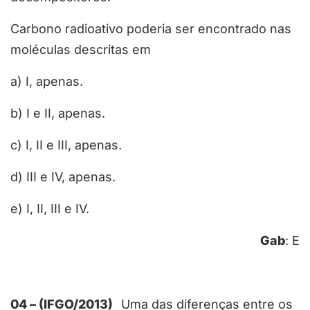
Carbono radioativo poderia ser encontrado nas
moléculas descritas em
a) I, apenas.
b) I e II, apenas.
c) I, II e III, apenas.
d) III e IV, apenas.
e) I, II, III e IV.
Gab
: E
04 – (IFGO/2013)
Uma das diferenças entre os