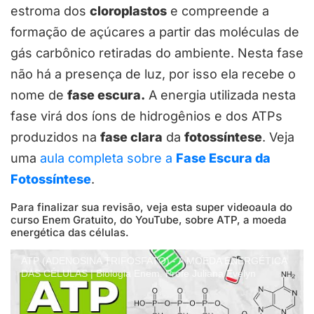
estroma dos
cloroplastos
e compreende a
formação de açúcares a partir das moléculas de
gás carbônico retiradas do ambiente. Nesta fase
não há a presença de luz, por isso ela recebe o
nome de
fase escura.
A energia utilizada nesta
fase virá dos íons de hidrogênios e dos ATPs
produzidos na
fase clara
da
fotossíntese
. Veja
uma
aula completa sobre a
Fase Escura da
Fotossíntese
.
Para finalizar sua revisão, veja esta super videoaula do
curso Enem Gratuito, do YouTube, sobre ATP, a moeda
energética das células.
ATP (ADENOSINA TRIFOSFATO) - A MOEDA ENERGÉTICA
DAS CÉLULAS | Biologia Enem. Profe Juliana Evelyn