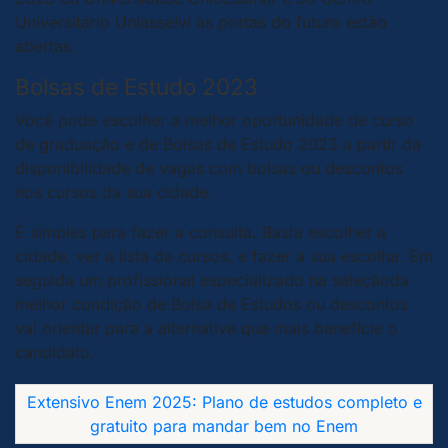
Universitário Uniasselvi as portas do futuro estão
abertas.
Bolsas de Estudo 2023
Você pode escolher a melhor oportunidade de curso
de graduação e de Bolsas de Estudo 2023 a partir da
disponibilidade de vagas com bolsas ou descontos
nos cursos da sua cidade.
É simples para fazer a consulta. Basta escolher a
cidade, ver a lista de cursos, e fazer a sua escolha. Em
seguida um profissional especializado na seleçãoda
melhor condição de Bolsa de Estudos ou descontos
vai orientar para a alternativa que mais beneficie o
candidato.
Extensivo Enem 2025: Plano de estudos completo e
gratuito para mandar bem no Enem