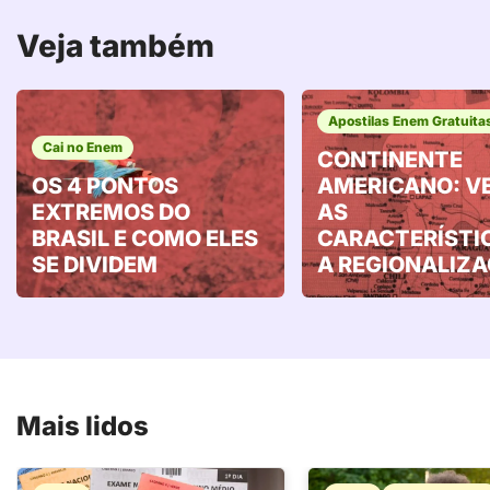
Veja também
Apostilas Enem Gratuita
Cai no Enem
CONTINENTE
OS 4 PONTOS
AMERICANO: V
EXTREMOS DO
AS
BRASIL E COMO ELES
CARACTERÍSTI
SE DIVIDEM
A REGIONALIZ
Mais lidos