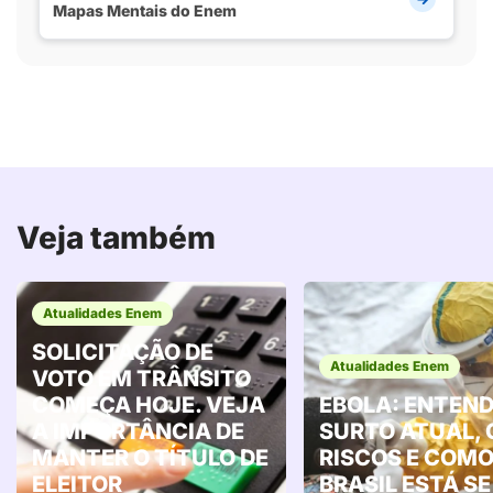
Mapas Mentais do Enem
Veja também
Atualidades Enem
SOLICITAÇÃO DE
Atualidades Enem
VOTO EM TRÂNSITO
COMEÇA HOJE. VEJA
EBOLA: ENTEND
A IMPORTÂNCIA DE
SURTO ATUAL, 
MANTER O TÍTULO DE
RISCOS E COMO
ELEITOR
BRASIL ESTÁ SE