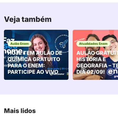
Veja também
Aulão Enem
Atualidades Enem
HOJE TEM AULÃO DE
AULÃO GRATUI
QUÍMICA GRATUITO
HISTÓRIA E
PARA O ENEM:
GEOGRAFIA – T
PARTICIPE AO VIVO
DIA 02/09!
Mais lidos