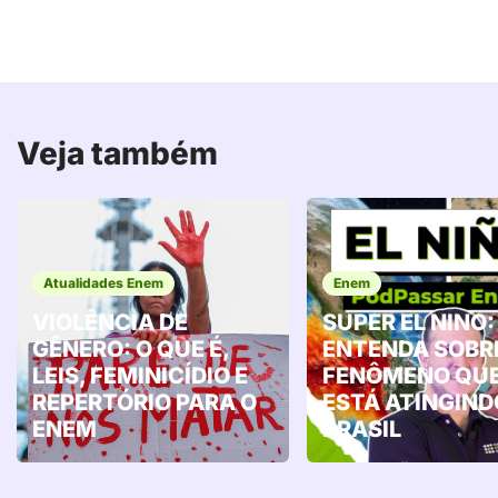
Veja também
Atualidades Enem
Enem
VIOLÊNCIA DE
SUPER EL NINO:
GÊNERO: O QUE É,
ENTENDA SOBR
LEIS, FEMINICÍDIO E
FENÔMENO QU
REPERTÓRIO PARA O
ESTÁ ATINGIND
ENEM
BRASIL