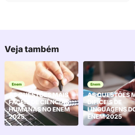
Veja também
Enem
Enem
AS QUESTÕES MAIS
AS QUESTÕES 
FÁCEIS DE CIÊNCIAS
DIFÍCEIS DE
HUMANAS NO ENEM
LINGUAGENS D
2025
ENEM 2025