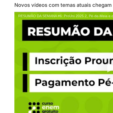
Novos vídeos com temas atuais chegam
RESUMÃO DA SEMANA #6: ProUni 2025.2, Pé-de-Meia e di