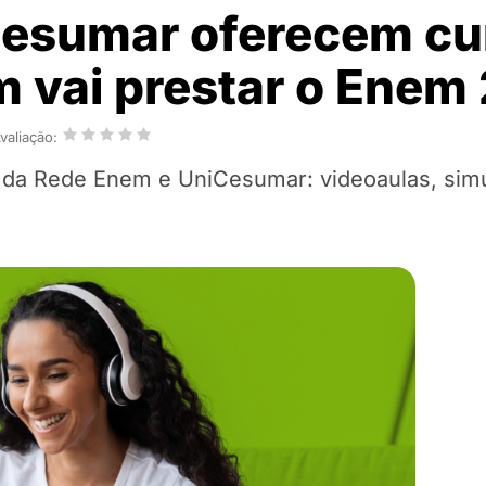
Cesumar oferecem cu
m vai prestar o Enem
valiação:
 da Rede Enem e UniCesumar: videoaulas, sim