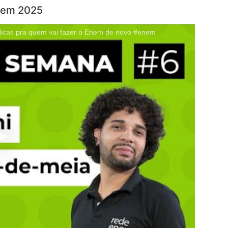
 em 2025
cas pra quem vai fazer o Enem de novo #enem