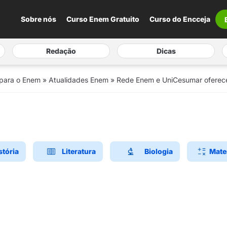
Sobre nós
Curso Enem Gratuito
Curso do Encceja
Redação
Dicas
 para o Enem
»
Atualidades Enem
»
Rede Enem e UniCesumar oferece
stória
Literatura
Biologia
Mate