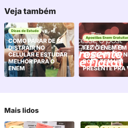
Veja também
Dicas de Estudo
Apostilas Enem Gratuita
COMO PARAR DE SE
DISTRAIR NO
FEZ O ENEM EM
CELULAR E ESTUDAR
2025? ENTÃO 
MELHOR PARA O
POST TEM UM
ENEM
PRESENTE PRA 
Mais lidos