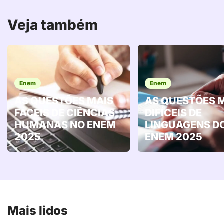
Veja também
Enem
Enem
AS QUESTÕES MAIS
AS QUESTÕES 
FÁCEIS DE CIÊNCIAS
DIFÍCEIS DE
HUMANAS NO ENEM
LINGUAGENS D
2025
ENEM 2025
Mais lidos