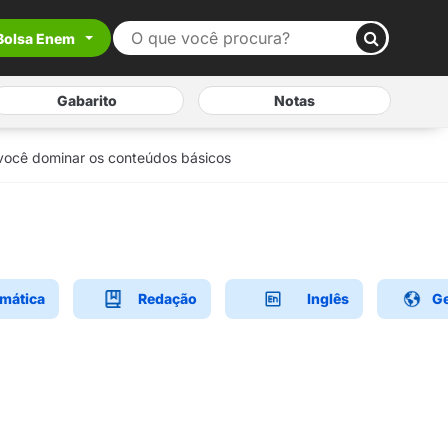
Bolsa Enem
Gabarito
Notas
a você dominar os conteúdos básicos
mática
Redação
Inglês
Ge