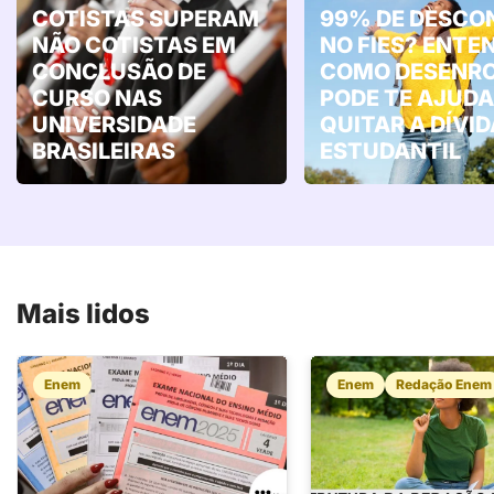
COTISTAS SUPERAM
99% DE DESCO
NÃO COTISTAS EM
NO FIES? ENTE
CONCLUSÃO DE
COMO DESENR
CURSO NAS
PODE TE AJUDA
UNIVERSIDADE
QUITAR A DÍVID
BRASILEIRAS
ESTUDANTIL
Mais lidos
Enem
Enem
Redação Enem