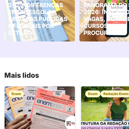
2025: DIFERENÇAS
PANORAMA DO 
ENTRE ESCOLA
2026: INSCRITO
PRIVADAS PÚBLICAS
VAGAS, COTAS 
E FEDERAIS POR
CURSOS MAIS
ESTADO
PROCURADOS
Mais lidos
Enem
Enem
Redação Enem