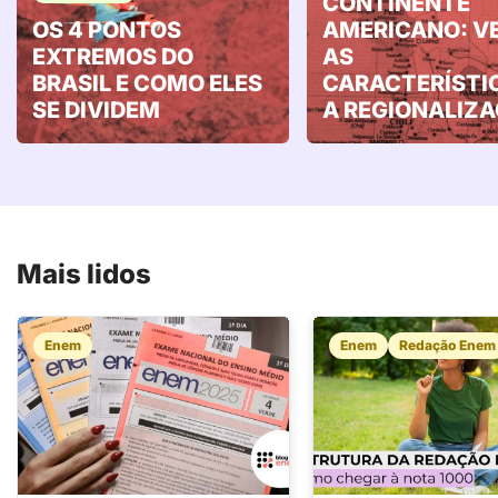
CONTINENTE
OS 4 PONTOS
AMERICANO: V
EXTREMOS DO
AS
BRASIL E COMO ELES
CARACTERÍSTI
SE DIVIDEM
A REGIONALIZ
Mais lidos
Enem
Enem
Redação Enem