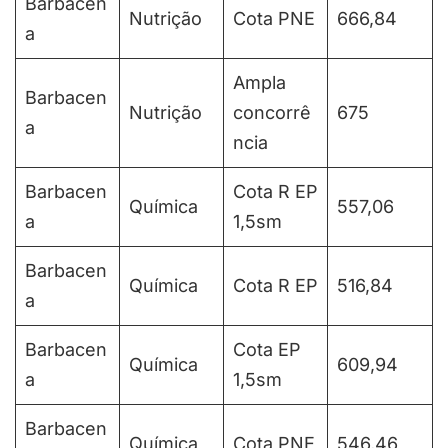
Barbacen
Nutrição
Cota PNE
666,84
a
Ampla
Barbacen
Nutrição
concorrê
675
a
ncia
Barbacen
Cota R EP
Química
557,06
a
1,5sm
Barbacen
Química
Cota R EP
516,84
a
Barbacen
Cota EP
Química
609,94
a
1,5sm
Barbacen
Química
Cota PNE
546,46