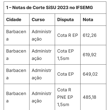
1 – Notas de Corte SiSU 2023 no IFSEMG
Cidade
Curso
Disputa
Nota
Barbacen
Administr
Cota R EP
612,26
a
ação
Barbacen
Administr
Cota EP
619,92
a
ação
1,5sm
Barbacen
Administr
Cota EP
649,02
a
ação
Cota R
Barbacen
Administr
PNE EP
485,18
a
ação
1,5sm