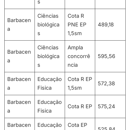
s
Ciências
Cota R
Barbacen
biológica
PNE EP
489,18
a
s
1,5sm
Ciências
Ampla
Barbacen
biológica
concorrê
595,56
a
s
ncia
Barbacen
Educação
Cota R EP
572,38
a
Fisica
1,5sm
Barbacen
Educação
Cota R EP
575,24
a
Fisica
Barbacen
Educação
Cota EP
525,84