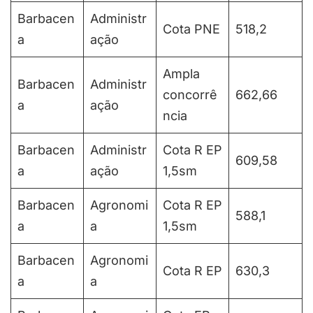
Barbacen
Administr
Cota PNE
518,2
a
ação
Ampla
Barbacen
Administr
concorrê
662,66
a
ação
ncia
Barbacen
Administr
Cota R EP
609,58
a
ação
1,5sm
Barbacen
Agronomi
Cota R EP
588,1
a
a
1,5sm
Barbacen
Agronomi
Cota R EP
630,3
a
a