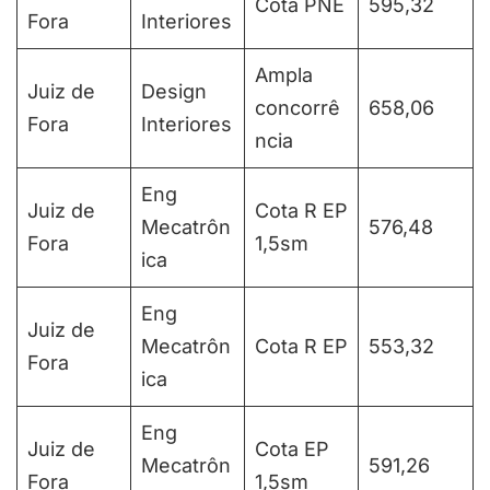
Cota PNE
595,32
Fora
Interiores
Ampla
Juiz de
Design
concorrê
658,06
Fora
Interiores
ncia
Eng
Juiz de
Cota R EP
Mecatrôn
576,48
Fora
1,5sm
ica
Eng
Juiz de
Mecatrôn
Cota R EP
553,32
Fora
ica
Eng
Juiz de
Cota EP
Mecatrôn
591,26
Fora
1,5sm