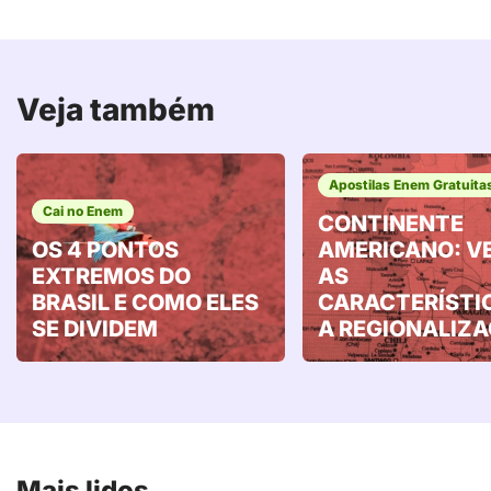
Veja também
Apostilas Enem Gratuita
Cai no Enem
CONTINENTE
OS 4 PONTOS
AMERICANO: V
EXTREMOS DO
AS
BRASIL E COMO ELES
CARACTERÍSTI
SE DIVIDEM
A REGIONALIZ
Mais lidos