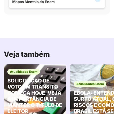
Mapas Mentais do Enem
Veja também
Atualidades Enem
SOLICITAÇÃO DE
Atualidades Enem
VOTO EM TRÂNSITO
COMEÇA HOJE. VEJA
EBOLA: ENTEND
A IMPORTÂNCIA DE
SURTO ATUAL, 
MANTER O TÍTULO DE
RISCOS E COMO
ELEITOR
BRASIL ESTÁ SE