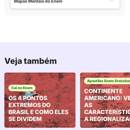
Mapas Mentais do Enem
Veja também
Apostilas Enem Gratuita
Cai no Enem
CONTINENTE
OS 4 PONTOS
AMERICANO: V
EXTREMOS DO
AS
BRASIL E COMO ELES
CARACTERÍSTI
SE DIVIDEM
A REGIONALIZ