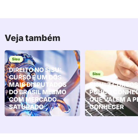
Veja também
Sisu
DIREITO NO SISU:
Sisu
CURSO É UM DOS
MAIS DISPUTADOS
SISU: 7 CURSOS
DO BRASIL MESMO
POUCO CONHE
COM MERCADO
QUE VALEM A 
SATURADO
CONHECER