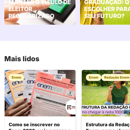
MANTER O TÍTULO DE
GRADUAÇÃO: Q
ELEITOR
ESCOLHER PAR
REGULARIZADO
SEU FUTURO?
Mais lidos
Enem
Enem
Redação Enem
Como se inscrever no
Estrutura da Reda