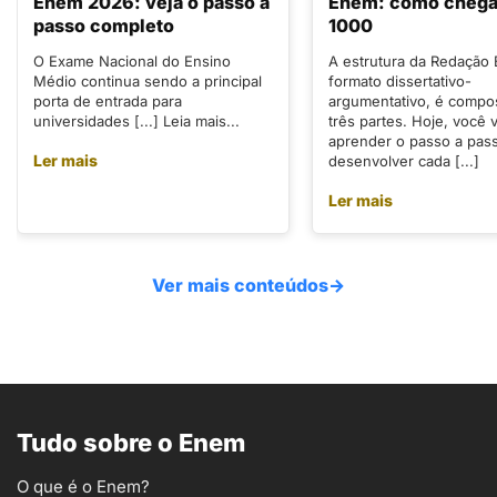
Enem 2026: veja o passo a
Enem: como chegar
passo completo
1000
O Exame Nacional do Ensino
A estrutura da Redação
Médio continua sendo a principal
formato dissertativo-
porta de entrada para
argumentativo, é compo
universidades [...] Leia mais...
três partes. Hoje, você v
aprender o passo a pas
Ler mais
desenvolver cada [...]
Ler mais
Ver mais conteúdos
→
Tudo sobre o Enem
O que é o Enem?