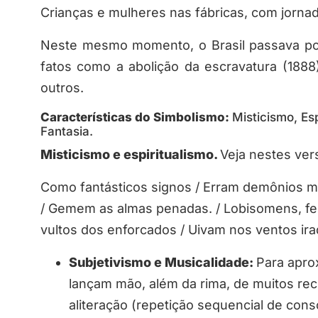
Crianças e mulheres nas fábricas, com jornada
Neste mesmo momento, o Brasil passava por 
fatos como a abolição da escravatura (1888
outros.
Características do Simbolismo:
Misticismo, Es
Fantasia.
Misticismo e espiritualismo.
Veja nestes ve
Como fantásticos signos / Erram demônios m
/ Gemem as almas penadas. / Lobisomens, feit
vultos dos enforcados / Uivam nos ventos ira
Subjetivismo e
Musicalidade:
Para apro
lançam mão
, além
da rima
,
de muitos rec
aliteração
(repetição sequencial de cons