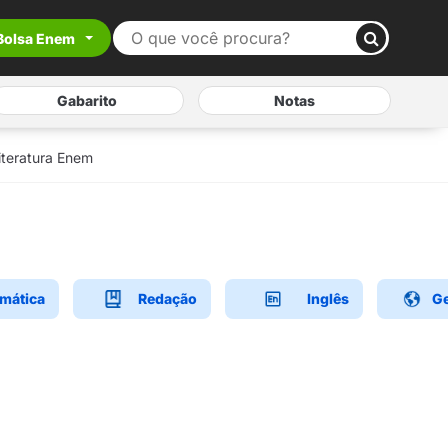
Bolsa Enem
Gabarito
Notas
iteratura Enem
mática
Redação
Inglês
Ge