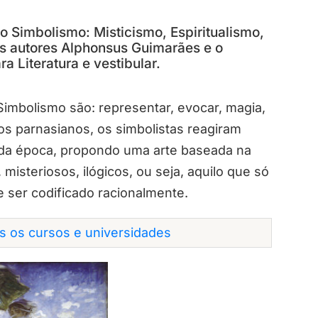
do Simbolismo: Misticismo, Espiritualismo,
os autores Alphonsus Guimarães e o
a Literatura e vestibular.
 Simbolismo são:
representar
,
evocar
,
magia
,
s parnasianos, os simbolistas reagiram
as da época, propondo uma arte baseada na
,
misteriosos
,
ilógicos
, ou seja, aquilo que só
 ser codificado racionalmente.
os os cursos e universidades