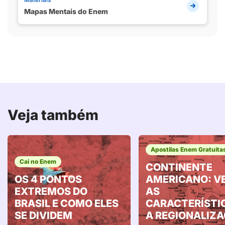
Mapas Mentais do Enem
Veja também
Apostilas Enem Gratuita
Cai no Enem
CONTINENTE
OS 4 PONTOS
AMERICANO: V
EXTREMOS DO
AS
BRASIL E COMO ELES
CARACTERÍSTI
SE DIVIDEM
A REGIONALIZ