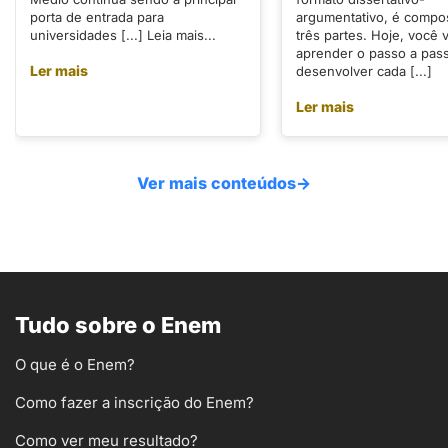
porta de entrada para
argumentativo, é compo
universidades [...] Leia mais...
três partes. Hoje, você v
aprender o passo a pas
Ler mais
desenvolver cada [...]
Ler mais
Ver mais conteúdos
→
Tudo sobre o Enem
O que é o Enem?
Como fazer a inscrição do Enem?
Como ver meu resultado?