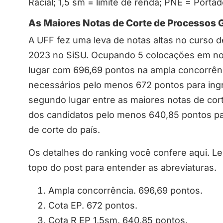
Racial; 1,5 sm = limite de renda; PNE = Port
As Maiores Notas de Corte de Processos 
A UFF fez uma leva de notas altas no curso
2023 no SiSU. Ocupando 5 colocações em noss
lugar com 696,69 pontos na ampla concorrênc
necessários pelo menos 672 pontos para ingre
segundo lugar entre as maiores notas de cort
dos candidatos pelo menos 640,85 pontos para
de corte do país.
Os detalhes do ranking você confere aqui. L
topo do post para entender as abreviaturas.
Ampla concorrência. 696,69 pontos.
Cota EP. 672 pontos.
Cota R EP 1,5sm. 640,85 pontos.