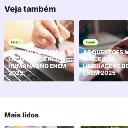
Veja também
Enem
Enem
AS QUESTÕES MAIS
AS QUESTÕES 
FÁCEIS DE CIÊNCIAS
DIFÍCEIS DE
HUMANAS NO ENEM
LINGUAGENS D
2025
ENEM 2025
Mais lidos