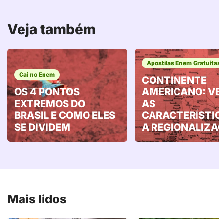
Veja também
Apostilas Enem Gratuita
Cai no Enem
CONTINENTE
OS 4 PONTOS
AMERICANO: V
EXTREMOS DO
AS
BRASIL E COMO ELES
CARACTERÍSTI
SE DIVIDEM
A REGIONALIZ
Mais lidos