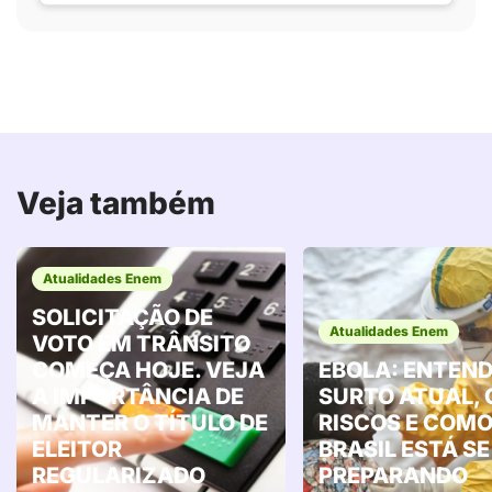
Veja também
Atualidades Enem
SOLICITAÇÃO DE
Atualidades Enem
VOTO EM TRÂNSITO
COMEÇA HOJE. VEJA
EBOLA: ENTEND
A IMPORTÂNCIA DE
SURTO ATUAL, 
MANTER O TÍTULO DE
RISCOS E COMO
ELEITOR
BRASIL ESTÁ SE
REGULARIZADO
PREPARANDO