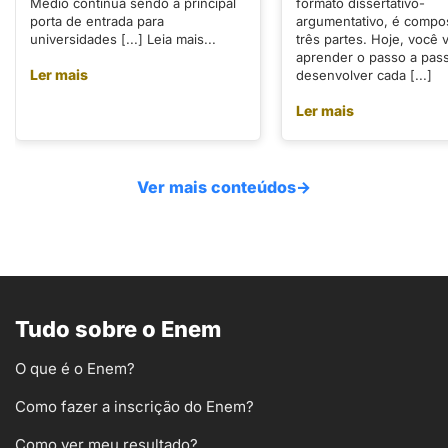
Médio continua sendo a principal
formato dissertativo-
porta de entrada para
argumentativo, é compo
universidades [...] Leia mais...
três partes. Hoje, você v
aprender o passo a pas
Ler mais
desenvolver cada [...]
Ler mais
Ver mais conteúdos
→
Tudo sobre o Enem
O que é o Enem?
Como fazer a inscrição do Enem?
Como ver meu resultado?