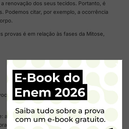
 a renovação dos seus tecidos. Portanto, é
. Podemos citar, por exemplo, a ocorrência
orpo.
s provas é em relação às fases da Mitose,
×
ocê começar a lista de questões de Mitose.
: aqui, a cromatina começa a se enrolar. Ou
ra-se várias vezes sobre si mesmo,