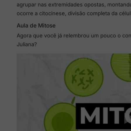
agrupar nas extremidades opostas, montando
ocorre a citocinese, divisão completa da cél
Aula de Mitose
Agora que você já relembrou um pouco o conte
Juliana?
MITOSE | Resumo de Biologia para o Enem