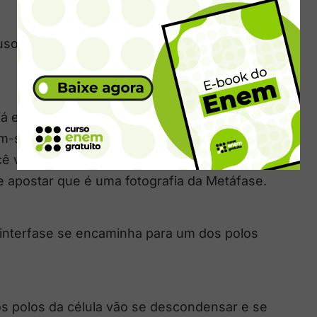
os mitóticos. Por último, o envoltório
já estão em seu máximo estado de
am-se e organizam os cromossomos bem no
cê ver um desenho de uma célula com os
apostar que é uma fotografia da Metáfase.
 interfase se encaminha para um dos polos
 polos da célula vão se descondensar e se